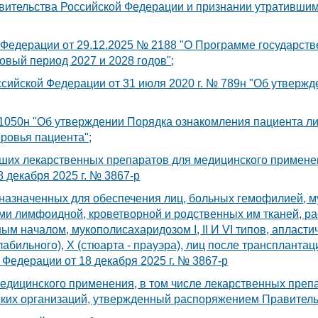
вительства Российской Федерации и признании утратившим
Федерации от 29.12.2025 № 2188 "О Программе государств
овый период 2027 и 2028 годов";
сийской Федерации от 31 июля 2020 г. № 789н "Об утвержд
1050н "Об утверждении Порядка ознакомления пациента ли
ровья пациента";
ших лекарственных препаратов для медицинского примене
 декабря 2025 г. № 3867-р
назначенных для обеспечения лиц, больных гемофилией, 
и лимфоидной, кроветворной и родственных им тканей, р
м началом, мукополисахаридозом I, II И VI типов, апласт
лабильного), X (стюарта - прауэра), лиц после транспланта
Федерации от 18 декабря 2025 г. № 3867-р
едицинского применения, в том числе лекарственных преп
их организаций, утвержденный распоряжением Правительс