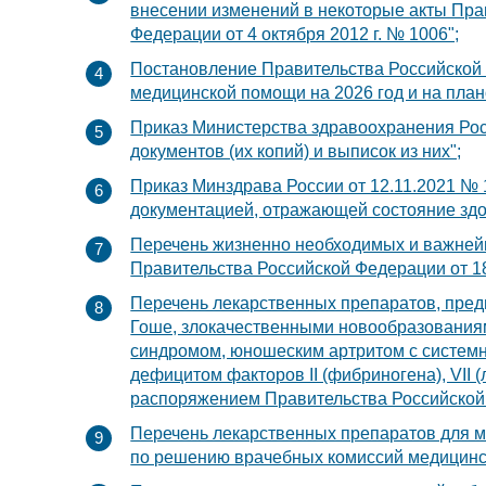
внесении изменений в некоторые акты Пра
Федерации от 4 октября 2012 г. № 1006";
Постановление Правительства Российской 
медицинской помощи на 2026 год и на план
Приказ Министерства здравоохранения Рос
документов (их копий) и выписок из них";
Приказ Минздрава России от 12.11.2021 № 
документацией, отражающей состояние здо
Перечень жизненно необходимых и важней
Правительства Российской Федерации от 18
Перечень лекарственных препаратов, пред
Гоше, злокачественными новообразованиям
синдромом, юношеским артритом с системны
дефицитом факторов II (фибриногена), VII (
распоряжением Правительства Российской 
Перечень лекарственных препаратов для м
по решению врачебных комиссий медицинск