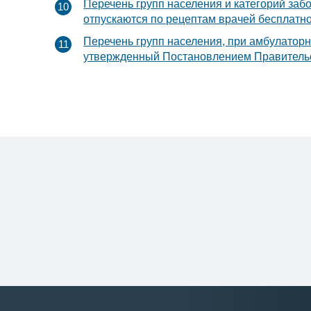
Перечень групп населения и категорий заб
отпускаются по рецептам врачей бесплатн
Перечень групп населения, при амбулаторн
утвержденный Постановлением Правительст