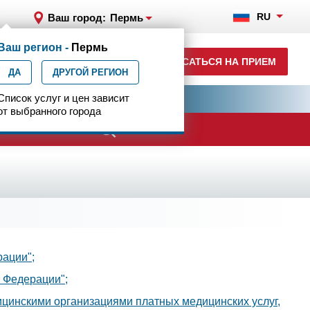
RU
Ваш город:
Пермь
Ваш регион -
Пермь
+7 (342) 215-11-55
ЗАПИСАТЬСЯ НА ПРИЕМ
ДА
ДРУГОЙ РЕГИОН
ия
Список услуг и цен зависит
Центр эпилептологии
от выбранного города
рации";
 Федерации";
цинскими организациями платных медицинских услуг,