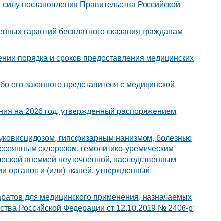
 силу постановления Правительства Российской
енных гарантий бесплатного оказания гражданам
ении порядка и сроков предоставления медицинских
бо его законного представителя с медицинской
ния на 2026 год, утвержденный распоряжением
муковисцидозом, гипофизарным нанизмом, болезнью
ассеянным склерозом, гемолитико-уремическим
ической анемией неуточненной, наследственным
ции органов и (или) тканей, утвержденный
аратов для медицинского применения, назначаемых
тва Российской Федерации от 12.10.2019 № 2406-р;