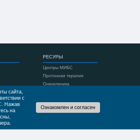
РЕСУРЫ
Центры МИБС
Протонная терапия
Онкоклиника
ты сайта,
Амбулаторная онкология
ветствии с
С.
Нажав
тесь на
сны,
во
зера.