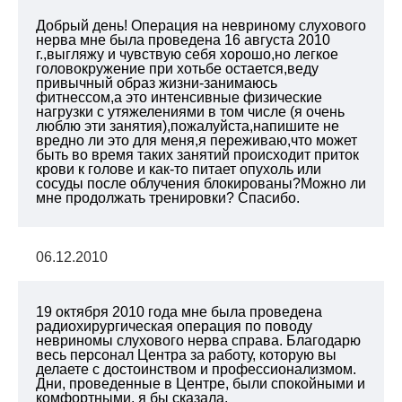
Добрый день! Операция на невриному слухового
нерва мне была проведена 16 августа 2010
г.,выгляжу и чувствую себя хорошо,но легкое
головокружение при хотьбе остается,веду
привычный образ жизни-занимаюсь
фитнессом,а это интенсивные физические
нагрузки с утяжелениями в том числе (я очень
люблю эти занятия),пожалуйста,напишите не
вредно ли это для меня,я переживаю,что может
быть во время таких занятий происходит приток
крови к голове и как-то питает опухоль или
сосуды после облучения блокированы?Можно ли
мне продолжать тренировки? Спасибо.
06.12.2010
19 октября 2010 года мне была проведена
радиохирургическая операция по поводу
невриномы слухового нерва справа. Благодарю
весь персонал Центра за работу, которую вы
делаете с достоинством и профессионализмом.
Дни, проведенные в Центре, были спокойными и
комфортными, я бы сказала,