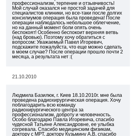
профессионализм, терпение и отзывчивость!
Мой случай оказался не простой задачей для
специалистов клиники, но все-таки после долгих
консилиумов операция была проведена! После
операции наблюдалось небольшое облегчение,
но на данный момент боли опять очень
беспокоят! Особенно беспокоит верхняя ветвь
(над бровью). Поэтому хочу обратиться с
вопросом: Уважаемый Павел Игоревич,
подскажите пожалуйста, что еще можно сделать
в моем случае? После операции прошло почти 2
месяца, а результата нет :(
21.10.2010
Людмила Базилюк, г. Киев 18.10.2010г. мне была
проведена радиохирургическая операция. Хочу
поблагодарить всю команду
радиохирургического центра за
профессионализм, доброту и человечность.
Особо благодарю Павла Игоревича, спасибо
чудесной Татьяне Александровне, ее улыбка
согревала. Спасибо медицинским физикам,
доктору с МРТ, доктору Кузьмину А.В, спасибо