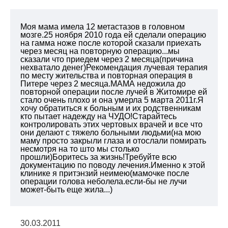
Моя мама имела 12 метастазов в головном
мозге.25 ноября 2010 года ей сделали операцию
на гамма ноже после которой сказали приехать
через месяц на повторную операцию...мы
сказали что приедем через 2 месяца(причина
нехватало денег)Рекомендация лучевая терапия
по месту жительства и повторная операция в
Питере через 2 месяца.МАМА недожила до
повторной операции после лучей в Житомире ей
стало очень плохо и она умерла 5 марта 2011г.Я
хочу обратиться к больным и их родственникам
кто пытает надежду на ЧУДО!Старайтесь
контролировать этих чертовых врачей и все что
они делают с тяжело больными людьми(на мою
маму просто закрыли глаза и отослали помирать
несмотря на то што мы столько
прошли)Боритесь за жизнь!Требуйте всю
документацию по поводу лечения.Именно к этой
клинике я притэнзий неимею(мамочке после
операции голова неболела.если-бы не лучи
может-быть еще жила...)
30.03.2011