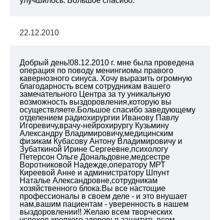
улучшилось. Большое спасибо.
22.12.2010
Добрый день!08.12.2010 г. мне была проведена
операция по поводу менингиомы правого
кавернозного синуса. Хочу выразить огромную
благодарность всем сотрудникам вашего
замечательного Центра за ту уникальную
возможность выздоровления,которую вы
осуществляете.Большое спасибо заведующему
отделением радиохирургии Иванову Павлу
Игоревичу,врачу-нейрохирургу Кузьмину
Александру Владимировичу,медицинским
физикам Кубасову Антону Владимировичу и
Зубаткиной Ирине Сергеевне,психологу
Петерсон Ольге Дональдовне,медсестре
Воротниковой Надежде,оператору МРТ
Киреевой Анне и администратору Шпунт
Наталье Александровне,сотрудникам
хозяйственного блока.Вы все настощие
профессионалы в своем деле - и это внушает
нам,вашим пациентам - уверенность в нашем
выздоровлении!! Желаю всем творческих
успехов,крепкого здоровья,защитить всем