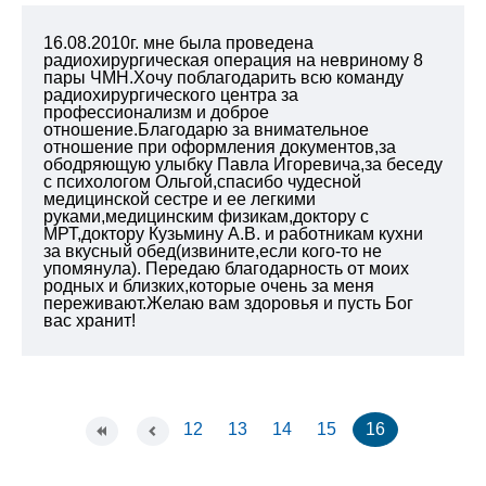
16.08.2010г. мне была проведена
радиохирургическая операция на невриному 8
пары ЧМН.Хочу поблагодарить всю команду
радиохирургического центра за
профессионализм и доброе
отношение.Благодарю за внимательное
отношение при оформления документов,за
ободряющую улыбку Павла Игоревича,за беседу
с психологом Ольгой,спасибо чудесной
медицинской сестре и ее легкими
руками,медицинским физикам,доктору с
МРТ,доктору Кузьмину А.В. и работникам кухни
за вкусный обед(извините,если кого-то не
упомянула). Передаю благодарность от моих
родных и близких,которые очень за меня
переживают.Желаю вам здоровья и пусть Бог
вас хранит!
12
13
14
15
16