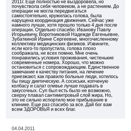
2011г. Еще полностью не выздоровела, но
почувствола себя человеком, а не растением. До
операции не могла передвигаться
самостоятельно, кружилась голова, была
нарущена координация движения. Сейчас уже
намного лучше, хотя прошло только 4 дня после
операции. Отдельно спасибо: Иванову Павлу
Игорьевичу, Воротниковой Надежде Евгеньевне,
Зубаткиной Ирине Сергеевне, многочисленному
коллективу медицинских физиков. Извините,
если кого-то пропустила, голова плохо
соображала, не всех помню. Мне очень
понравились условия проживания, чистенькие
современные номера. Хорошо, что можно
остановиться с сопровождающим. Единственное
замечание к качеству питания, на лечение
приезжают, как правило больные люди, хотелось
бы пищу диетическую. А сосиськи, копченую
колбасу и салат оливье лучше подавать в
закусочных. Суп был есть было не возможно,
сверху плавал сантимитровый слой жира. Но,
это не сильно испортило мое прибывание в
клинике. Еще раз спасибо за все. Дай бог вам
всем ЗДОРОВЬЯ и всех благ.
04.04.2011