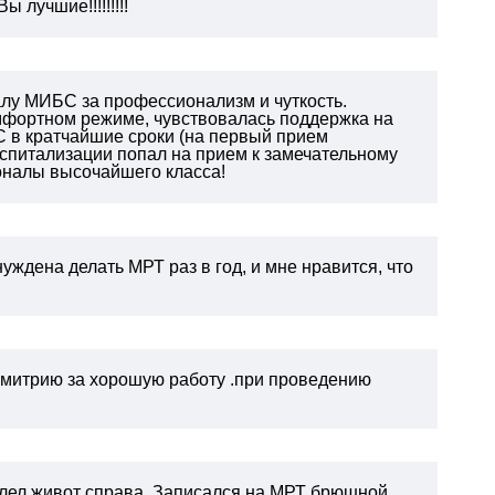
 лучшие!!!!!!!!!
алу МИБС за профессионализм и чуткость.
омфортном режиме, чувствовалась поддержка на
 в кратчайшие сроки (на первый прием
 госпитализации попал на прием к замечательному
оналы высочайшего класса!
уждена делать МРТ раз в год, и мне нравится, что
митрию за хорошую работу .при проведению
болел живот справа. Записался на МРТ брюшной