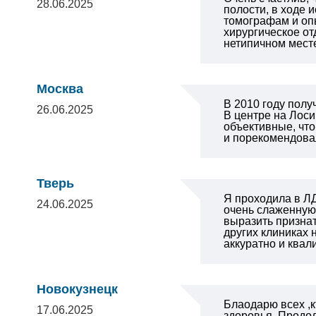
28.06.2025
полости, в ходе 
томографам и оп
хирургическое от
нетипичном месте
Москва
В 2010 году полу
26.06.2025
В центре на Лос
объективные, что
и порекомендова
Тверь
Я проходила в ЛД
24.06.2025
очень слаженную,
выразить призна
других клиниках
аккуратно и ква
Новокузнецк
Блаодарю всех ,
17.06.2025
здоровья .Продол