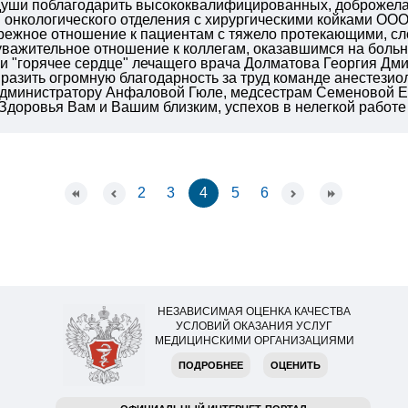
 души поблагодарить высококвалифицированных, доброжела
 онкологического отделения с хирургическими койками О
ережное отношение к пациентам с тяжело протекающими, с
важительное отношение к коллегам, оказавшимся на больни
 "горячее сердце" лечащего врача Долматова Георгия Дмит
разить огромную благодарность за труд команде анестезио
 администратору Анфаловой Гюле, медсестрам Семеновой Е
Здоровья Вам и Вашим близким, успехов в нелегкой работе
2
3
4
5
6
НЕЗАВИСИМАЯ ОЦЕНКА КАЧЕСТВА
УСЛОВИЙ ОКАЗАНИЯ УСЛУГ
МЕДИЦИНСКИМИ ОРГАНИЗАЦИЯМИ
ПОДРОБНЕЕ
ОЦЕНИТЬ