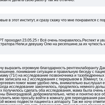
вые в этот институт, и сразу скажу что мне понравился с п
Т проходил 23.05.25 г
Всё очень понравилось.Респект и ув
тратора Нели,и девушку Олю на ресепшине,за их чуткость
чу выразить огромную благодарность рентгенлаборанту Дан
ошение, понимание ситуации и правильную беседу с пациент
маму (71г) на исследование позвоночника и тазобедренных
ее записала на 2 исследования с перерывом в 30минут, т.к
ргеевич помог маме удобно лечь, внимательно выслушал е
Когда исследование закончилось, продлилось немного дол
их получилось сделать оба исследования, мама была очень
ны Виноградовой, доброжелательно, четко и понятно все о
олнить мою просьбу войти в комнату для переодевания ра
рой можно подвести пациента к аппарату.
Так же хочу отмет