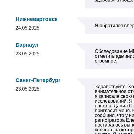
Нижневартовск
Я обратился впер
24.05.2025
Барнаул
Обследование МР
23.05.2025
отметить админис
огромное.
Санкт-Петербург
Здравствуйте. Хо
23.05.2025
внимательное отн
я записала свою 
исследований. Я 
сложно.
Данил Се
пригласит меня. 
сообщил, что у н
регистратора Еле
постаралась вып
коляска, на кото