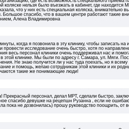
 организацию, где есть возможность специального приема п
 коляске нельзя было въезжать в кабинет, где находится М
казала, что у них есть специальная коляска, внимательно
.
Большое спасибо, что в вашем центре работают такие в
нием,
Алена Владимировна
инуты, когда я позвонила в эту клинику, чтобы записать на
и провести исследование очень быстро, хотя по направле
ия весь персонал клиники очень поддерживал нас и помога
 в этой клинике. Мы были по адресу г. Самара, ул. Мяги. По
чения. Не знаю получится ли у нас туда поехать, но я все
ание и помощь, желаю сотрудникам этой клиники и их родн
речаются такие же понимающие люди!
! Прекрасный персонал, делал МРТ, сделали быстро, заклю
ное спасибо девушке на рецепшн Рузанна , если не ошибаюс
ла пока не дозвонилась) прошу руководство поощрить, от в