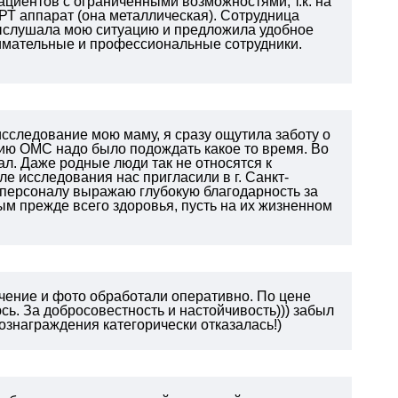
ациентов с ограниченными возможностями, т.к. на
РТ аппарат (она металлическая). Сотрудница
 выслушала мою ситуацию и предложила удобное
нимательные и профессиональные сотрудники.
 исследование мою маму, я сразу ощутила заботу о
нию ОМС надо было подождать какое то время. Во
л. Даже родные люди так не относятся к
сле исследования нас пригласили в г. Санкт-
му персоналу выражаю глубокую благодарность за
ым прежде всего здоровья, пусть на их жизненном
чение и фото обработали оперативно. По цене
ь. За добросовестность и настойчивость))) забыл
ознаграждения категорически отказалась!)