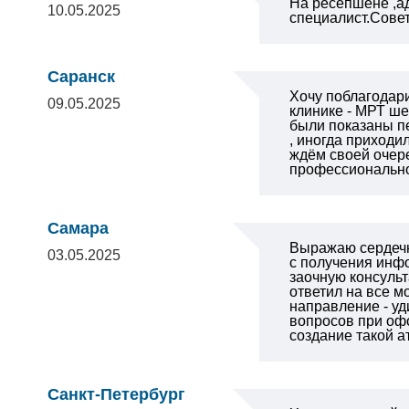
На ресепшене ,а
10.05.2025
специалист.Сове
Саранск
Хочу поблагодари
09.05.2025
клинике - МРТ ше
были показаны пе
, иногда приходи
ждём своей очере
профессионально.
Самара
Выражаю сердеч
03.05.2025
с получения
инфо
заочную консульт
ответил на все 
направление - уд
вопросов при оф
создание такой 
Санкт-Петербург