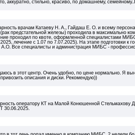
о, аккуратно, стильно, красиво, по домашнему, семейному..Вы
ность врачам Катаеву Н. А., Гайдаш Е. О. и всему персон
 (рак предстательной железы) проходила в максимально к
чение проходил по квоте, оформленной специалистами МИБС
2025, лечение с 1.07 по 7.07.2025). На этапе подготовки к
у А.О. Все специалисты и администрация МИБС - професси
юсь в этот центр. Очень удобно, по цене нормально. Я вын
 привозить описания и диски. Рекомендую))
рность оператору КТ на Малой Конюшенной Стельмахову Д
Т 30.06.2025.
что в тот день попал именно в компанию МИБС, 2 недели 