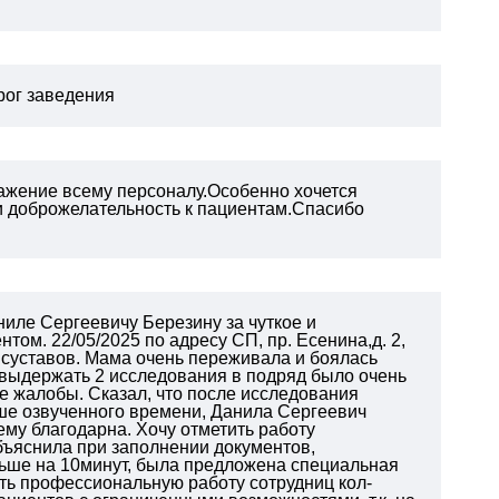
орог заведения
ажение всему персоналу.Особенно хочется
 и доброжелательность к пациентам.Спасибо
иле Сергеевичу Березину за чуткое и
ом. 22/05/2025 по адресу СП, пр. Есенина,д. 2,
 суставов. Мама очень переживала и боялась
. выдержать 2 исследования в подряд было очень
е жалобы. Сказал, что после исследования
ьше озвученного времени, Данила Сергеевич
 ему благодарна.
Хочу отметить работу
бъяснила при заполнении документов,
ньше на 10минут, была предложена специальная
ить профессиональную работу сотрудниц кол-