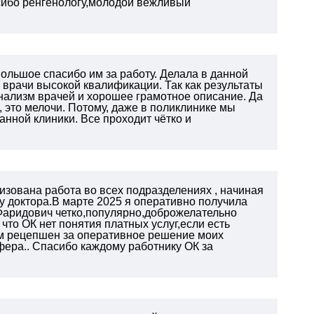
сибо ренгенологу,молодой вежливый
ольшое спасибо им за работу. Делала в данной
 врачи высокой квалификации. Так как результаты
нализм врачей и хорошее грамотное описание. Да
 это мелочи. Потому, даже в поликлинике мы
нной клиники. Все проходит чётко и
изована работа во всех подразделениях , начиная
у доктора.В марте 2025 я оперативно получила
Фаридович четко,популярно,доброжелательно
что ОК нет понятия платных услуг,если есть
м рецепшен за оперативное
решение моих
фера.. Спасибо каждому работнику ОК
за