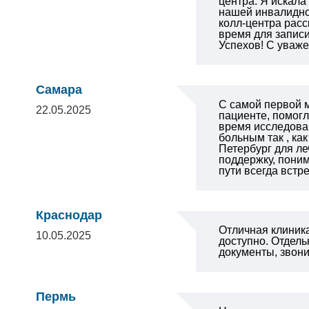
центра. Я искала
нашей инвалидной
колл-центра расс
время для записи
Успехов!
С уваже
Самара
С самой первой м
22.05.2025
пациенте, помогл
время исследован
больным так , как
Петербург для ле
поддержку, поним
пути всегда вст
Краснодар
Отличная клиника
10.05.2025
доступно.
Отдель
документы, звони
Пермь