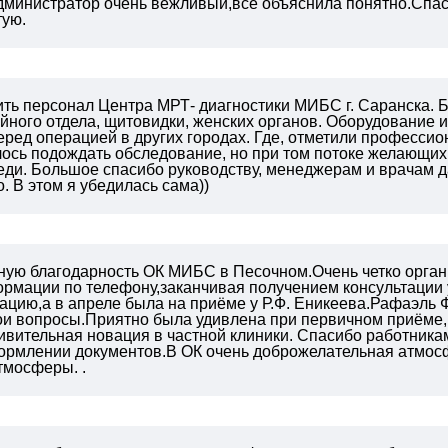
дминистратор очень вежливый,все объяснила понятно.Спа
тую.
ть персонал Центра МРТ- диагностики МИБС г. Саранска. Б
йного отдела, щитовидки, женских органов. Оборудование и
ред операцией в других городах. Где, отметили профессио
лось подождать обследование, но при том потоке желающих,
ди. Большое спасибо руководству, менеджерам и врачам да
 В этом я убедилась сама))
ную благодарность ОК МИБС
в Песочном.Очень четко орган
рмации по телефону,заканчивая получением консультации 
ацию,а в апреле была на приёме у
Р.Ф. Еникеева.Рафаэль 
мои вопросы.Приятно была удивлена при
первичном приёме, 
ивительная новация в частной клиники.
Спасибо работника
ормлении документов.В ОК очень доброжелательная
атмос
атмосферы.
.