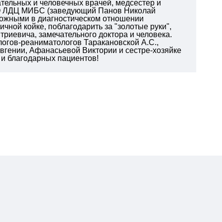
тельных и человечных врачей, медсестер и
ОО ЛДЦ МИБС (заведующий Панов Николай
ложными в диагностическом отношении
чной койке, поблагодарить за "золотые руки",
риевича, замечательного доктора и человека.
логов-реаниматологов Таракановской А.С.,
вгении, Афанасьевой Виктории и сестре-хозяйке
 и благодарных пациентов!