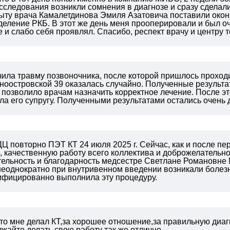
исследования возникли сомнения в диагнозе и сразу сдела
ыту врача Камалетдинова Эмиля Азатовича поставили оконч
деление РКБ. В этот же день меня прооперировали и был о
 и слабо себя проявлял. Спасибо, респект врачу и центру
чила травму позвоночника, после которой пришлось проход
иноостровской 39 оказалась случайно. Полученные резуль
 позволило врачам назначить корректное лечение. После э
ла его супругу. Полученными результатами остались очень
Ц повторно ПЭТ КТ 24 июля 2025 г. Сейчас, как и после пе
 качественную работу всего коллектива и доброжелательно
тельность и благодарность медсестре Светлане Романовне 
 неоднократно при внутривенном введении возникали боле
лифицированно выполнила эту процедуру.
кто мне делал КТ,за хорошее отношение,за правильную ди
жайте делать свою работу так же отлично.