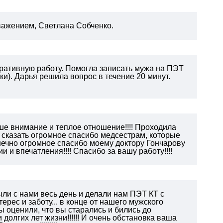
ажением, Светлана Собченко.
ративную работу.
Помогла записать мужа на ПЭТ
и). Дарья решила вопрос в течение 20 минут.
аше внимание и теплое отношение!!!! Проходила
у сказать огромное спасибо медсестрам, которые
конечно огромное спасибо моему доктору Гончарову
 и впечатления!!!! Спасибо за вашу работу!!!!
ли с нами весь день и делали нам ПЭТ КТ с
рес и заботу... в конце от нашего мужского
ы оценили, что вы старались и бились до
долгих лет жизни!!!!!! И очень обстановка ваша