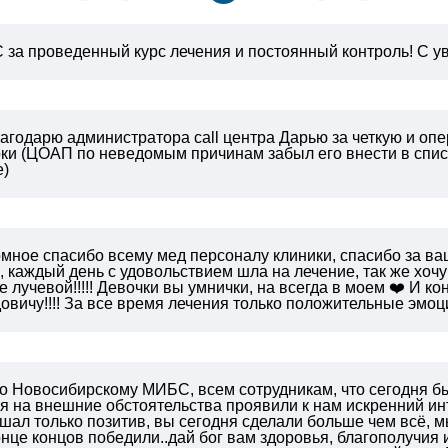
за проведенный курс лечения и постоянный контроль!
С ув
агодарю администратора call центра Дарью за четкую и опе
оки (ЦОАП по неведомым причинам забыл его внести в списк
е)
омное спасибо всему мед персоналу клиники, спасибо за в
 каждый день с удовольствием шла на лечение, так же хоч
е лучевой!!!!! Девочки вы умнички, на всегда в моем ❤️ И 
вичу!!!! За все время лечения только положительные эмоции
о Новосибирскому МИБС, всем сотрудникам, что сегодня бы
 на внешние обстоятельства проявили к нам искренний инте
шал только позитив, вы сегодня сделали больше чем всё, м
онце концов победили..дай бог вам здоровья, благополучия и 