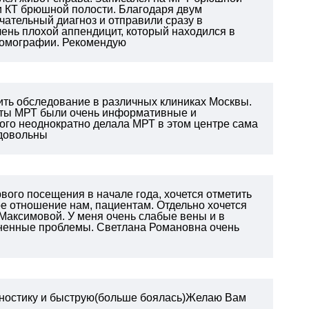
ли КТ брюшной полости. Благодаря двум
ательный диагноз и отправили сразу в
чень плохой аппендицит, который находился в
 томографии. Рекомендую
ить обследование в различных клиниках Москвы.
таты МРТ были очень информативные и
того неоднократно делала МРТ в этом центре сама
 довольны
рвого посещения в начале года, хочется отметить
е отношение нам, пациентам. Отдельно хочется
Максимовой. У меня очень слабые вены и в
зненные проблемы. Светлана Романовна очень
агностику и быструю(больше боялась)Желаю Вам