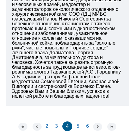
и человечных врачей, медсестер и
администраторов онкологического отделения с
хирургическими койками ООО ЛДЦ МИБС
(заведующий Панов Николай Сергеевич) за
бережное отношение к пациентам с тяжело
протекающими, сложными в диагностическом
отношении заболеваниями, уважительное
отношение к коллегам, оказавшимся на
больничной койке, поблагодарить за "золотые
руки", чистые помыслы и "горячее сердце"
лечащего врача Долматова Георгия
Дмитриевича, замечательного доктора и
человека. Хочется также выразить огромную
благодарность за труд команде анестезиологов-
реаниматологов Таракановской А.С., Городнину
А.В., администратору Анфаловой Гюле,
медсестрам Семеновой Евгении, Афанасьевой
Виктории и сестре-хозяйке Борзенко Елене.
Здоровья Вам и Вашим близким, успехов в
нелегкой работе и благодарных пациентов!
2
3
4
5
6