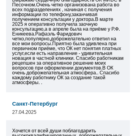
Песочном.Очень четко организована работа во
всех подразделениях , начиная с получения
информации по телефону,заканчивая
получением консультации у доктора.В марте
2025 я оперативно получила заочную
консультацию,а в апреле была на приёме у
Р.Ф.
Еникеева.Рафаэль Фаридович
четко,популярно,доброжелательно ответил на
все мои вопросы.Приятно была удивлена при
первичном приёме, что ОК нет понятия платных
услуг,если есть направление - удивительная
новация в частной клиники.
Спасибо работникам
рецепшен за оперативное
решение моих
вопросов при оформлении документов.В ОК
очень доброжелательная
атмосфера.. Спасибо
каждому работнику ОК
за создание такой
атмосферы.
.
Санкт-Петербург
27.04.2025
Хочется от всей души поблагодарить
высококвалифицированных, доброжелательных