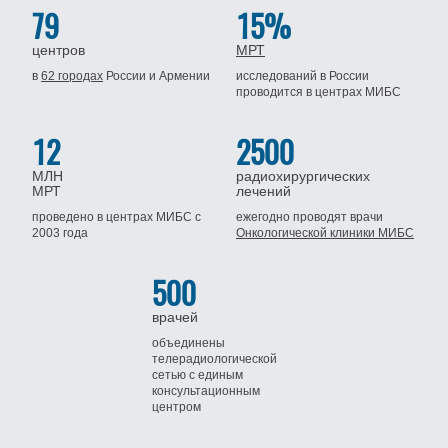
79
15%
центров
МРТ
в
62 городах
России
и Армении
исследований в России
проводится
в центрах МИБС
12
2500
МЛН
радиохирургических
МРТ
лечений
проведено в центрах МИБС
с
ежегодно проводят врачи
2003 года
Онкологической клиники МИБС
500
врачей
объединены
телерадиологической
сетью
с единым
консультационным
центром