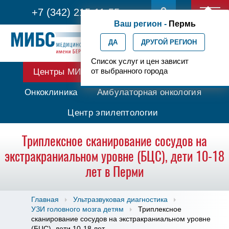
+7 (342) 215-11-55
Ваш регион -
Пермь
ДА
ДРУГОЙ РЕГИОН
Список услуг и цен зависит
от выбранного города
Центры МИБС
Протонная терапия
Онкоклиника
Амбулаторная онкология
Центр эпилептологии
Триплексное сканирование сосудов на
экстракраниальном уровне (БЦС), дети 10-18
лет в Перми
Главная
Ультразвуковая диагностика
УЗИ головного мозга детям
Триплексное
сканирование сосудов на экстракраниальном уровне
(БЦС), дети 10-18 лет