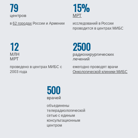
79
15%
центров
МРТ
в
62 городах
России
и Армении
исследований в России
проводится
в центрах МИБС
12
2500
МЛН
радиохирургических
МРТ
лечений
проведено в центрах МИБС
с
ежегодно проводят врачи
2003 года
Онкологической клиники МИБС
500
врачей
объединены
телерадиологической
сетью
с единым
консультационным
центром