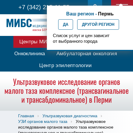
+7 (342) 215-11-55
Ваш регион -
Пермь
ДА
ДРУГОЙ РЕГИОН
Список услуг и цен зависит
от выбранного города
Центры МИБС
Протонная терапия
Онкоклиника
Амбулаторная онкология
Центр эпилептологии
Ультразвуковое исследование органов
малого таза комплексное (трансвагинальное
и трансабдоминальное) в Перми
Главная
Ультразвуковая диагностика
УЗИ органов малого таза
Ультразвуковое
исследование органов малого таза комплексное
(трансвагинальное и трансабдоминальное)